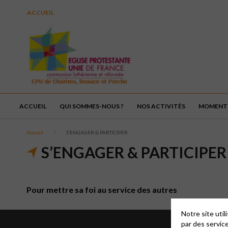
ACCUEIL
ACCUEIL
QUI SOMMES-NOUS ?
NOS ACTIVITÉS
MOMENTS
Accueil
S’ENGAGER & PARTICIPER
S’ENGAGER & PARTICIPER
Pour mettre sa foi au service des autres
Notre site uti
par des servic