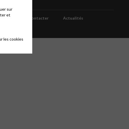
uer sur
ter et
ns
Nous contacter
Actualités
r les cookies