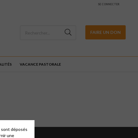
SE CONNECTER
FAIRE UN DON
LITÉS
VACANCE PASTORALE
es sont déposés
rnir une