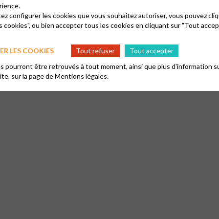
rience.
tez configurer les cookies que vous souhaitez autoriser, vous pouvez cliq
s cookies", ou bien accepter tous les cookies en cliquant sur "Tout accep
Nos Activités
Moments précieux
Nos communicatio
Vacance pastorale
R LES COOKIES
Tout refuser
Tout accepter
 pourront être retrouvés à tout moment, ainsi que plus d'information su
site, sur la page de
Mentions légales.