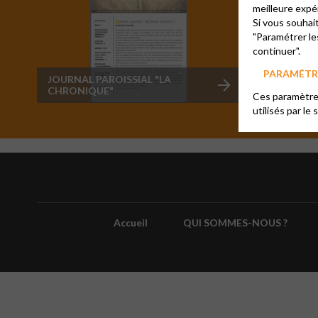
meilleure expé
Si vous souhai
"Paramétrer le
continuer".
PARAMÉTRE
JOURNAL PAROISSIAL "LA
RGC RAD
CHRONIQUE"
Ces paramètres
utilisés par le 
Accueil
QUI SOMMES-NOUS ?