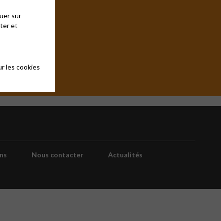
uer sur
ter et
r les cookies
ns
Nous contacter
Actualités