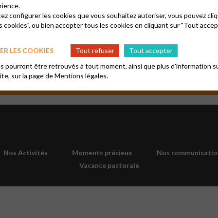
rience.
tez configurer les cookies que vous souhaitez autoriser, vous pouvez cliq
s cookies", ou bien accepter tous les cookies en cliquant sur "Tout accep
R LES COOKIES
Tout refuser
Tout accepter
IO GRAND CIEL
LIENS UTILES À CONSULTER
 pourront être retrouvés à tout moment, ainsi que plus d'information su
site, sur la page de
Mentions légales.
Nos Activités
Moments précieux
Nos communicatio
Vacance pastorale